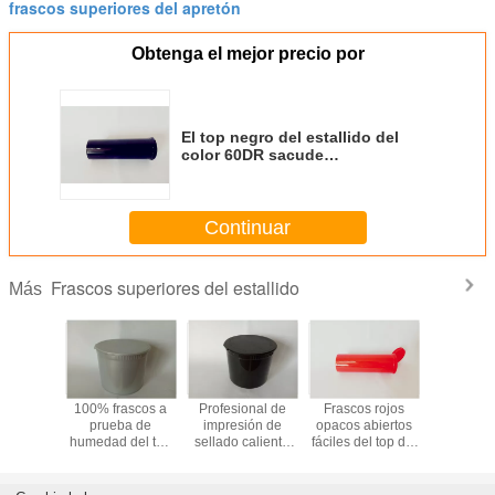
frascos superiores del apretón
Obtenga el mejor precio por
El top negro del estallido del
color 60DR sacude
multifuncional para las
medicaciones de la prescripción
Continuar
Frascos superiores del estallido
Más
ético
100% frascos a
Profesional de
Frascos rojos
La med
nte del
prueba de
impresión de
opacos abiertos
plástica o
do de la
humedad del top
sellado caliente
fáciles del top del
de los t
 de la
del estallido de
de la boca de la
estallido, tarros
del cáñ
el top de
Recylable,
farmacia de los
superiores del
embotel
cos 90DR
botellas
envases anchos
estallido que
Portable 