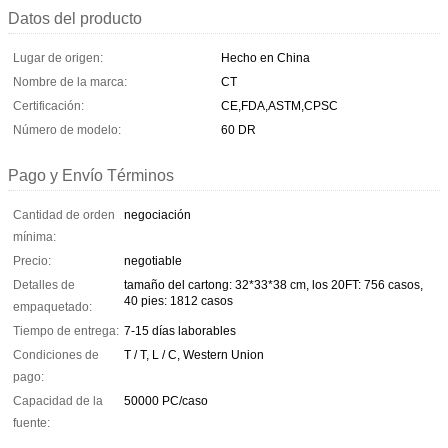
Datos del producto
Lugar de origen:
Hecho en China
Nombre de la marca:
CT
Certificación:
CE,FDA,ASTM,CPSC
Número de modelo:
60 DR
Pago y Envío Términos
Cantidad de orden
negociación
mínima:
Precio:
negotiable
Detalles de
tamaño del cartong: 32*33*38 cm, los 20FT: 756 casos,
40 pies: 1812 casos
empaquetado:
Tiempo de entrega:
7-15 días laborables
Condiciones de
T / T, L / C, Western Union
pago:
Capacidad de la
50000 PC/caso
fuente: